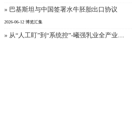
» 巴基斯坦与中国签署水牛胚胎出口协议
2026-06-12 博览汇集
» 从“人工盯”到“系统控”-曦强乳业全产业链智能化赋能品质升级
2026-06-12 博览汇集
» 中国农大王雅春教授：矢志把“中国培育”奶牛送上国际PK台
2026-06-12 专家视角
» 伊利、蒙牛、光明、飞鹤上市Top4乳企2025年薪酬、人效大曝光~
2026-06-12 博览汇集
» 6月第1周生鲜乳平均价格3.03元/公斤，与前一周持平
2026-06-12 价格行情