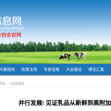
科普园地
政策法规
专家视角
大会展览
博览汇集
资讯
»
科技博览
并行发展! 见证乳品从新鲜到高附