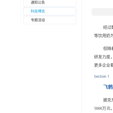
通知公告
科技博览
专题活动
经过
等饮用奶
但随
研发力度
更多企业
Section 1
飞鹤
据克
5000万