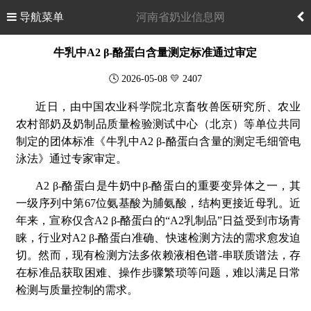
导航菜单
河南省奶业信息网
牛乳中A2 β-酪蛋白含量测定标准通过审定
🕓 2026-05-08 💛 2407
近日，由中国农业科学院北京畜牧兽医研究所、农业
农村部奶及奶制品质量检验测试中心（北京）等单位共同
制定的团体标准《牛乳中A2 β-酪蛋白含量的测定毛细管电
泳法》通过专家审定。
A2 β-酪蛋白是牛奶中β-
酪蛋白的重要
变异体
之一，其
一级序列中第
67
位氨基酸为脯氨酸，结构更接近母乳。
近
年来，宣称仅含A2 β-酪蛋白的“A2乳制品”日益受到市场青
睐，行业对A2 β-酪蛋白准确、快速检测方法的需求愈发迫
切。然而，现有检测方法多依赖液相色谱-串联质谱法，存
在
标准品
获取困难、操作步骤繁琐等问题，难以满足日常
检测与质量控制的需求。