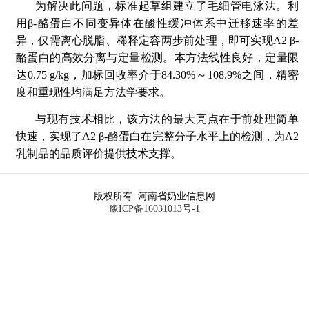
为解决此问题，标准起草组建立了
毛细管电泳法
。利
用β-酪蛋白不同变异体在酸性缓冲体系中迁移速率的差
异，仅需离心脱脂、稀释定容两步前处理，即可实现A2 β-
酪蛋白的高效分离与定量检测。本方法线性良好，定量限
达0.75 g/kg，加标回收率介于84.30%～108.9%之间，精密
度和重现性均满足方法学要求。
与现有技术相比，该方法的最大亮点在于前处理简单
快速，实现了A2 β-酪蛋白在完整分子水平上的检测，为A2
乳制品的品质评价提供技术支撑。
版权所有: 河南省奶业信息网
豫ICP备16031013号-1