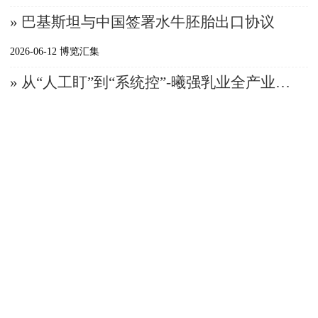
» 巴基斯坦与中国签署水牛胚胎出口协议
2026-06-12 博览汇集
» 从“人工盯”到“系统控”-曦强乳业全产业链智能化赋能品质升级
2026-06-12 博览汇集
» 中国农大王雅春教授：矢志把“中国培育”奶牛送上国际PK台
2026-06-12 专家视角
» 伊利、蒙牛、光明、飞鹤上市Top4乳企2025年薪酬、人效大曝光~
2026-06-12 博览汇集
» 6月第1周生鲜乳平均价格3.03元/公斤，与前一周持平
2026-06-12 价格行情