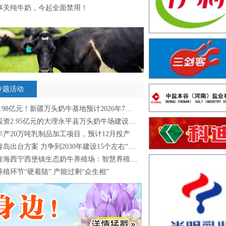
事关纯牛奶，今起全面禁用！
专题活动
1.98亿元！新疆万头奶牛基地预计2026年7月完工
投资2.95亿元的大理永平县万头奶牛场建设新进展
年产20万吨乳制品加工项目，预计12月投产
青岛出台方案 力争到2030年建设15个左右“新质牧场”
青海西宁西堡镇生态奶牛养殖场：智慧养殖 “牛”劲十足
养殖环节“硬着陆” 产能过剩“众生相”