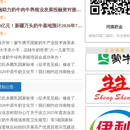
情 »
金融助力奶牛肉牛养殖业发展投融资对接活动在郑州举办
情 »
1.98亿元！新疆万头奶牛基地预计2026年7月完工
情 »
再开班！蒙牛携手国家奶牛产业技术体系多维度培养奶业人才
“大手牵小手，品味牛奶世界”六一儿童节活动圆满落幕！
企 业 推 荐
全省奶牛绿色养殖培训会成功举办！
巴氏杀菌乳国家标准（征求意见稿）修改了哪些？
2026中原牛奶文化节！我们相约在河南牧业经济学院
通知公告
巴氏杀菌乳国家标准（征求意见稿）修改了哪些？
2026中原牛奶文化节！我们相约在河南牧业经济学院
业农村部办公厅关于设立2025年度农业农村部现代农业科技试验示范基地的通知
《奶牛养殖场兽医卫生规范》等3项国家标准文本发布
省畜牧总站组织开展高产优质苜蓿示范建设项目调研与技术指导