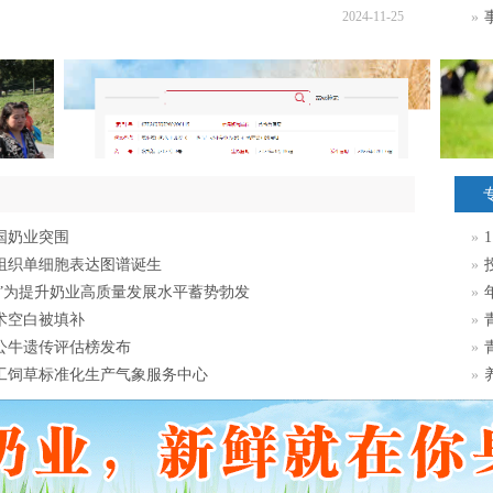
2024-11-25
»
国奶业突围
»
组织单细胞表达图谱诞生
»
脑”为提升奶业高质量发展水平蓄势勃发
»
术空白被填补
»
种公牛遗传评估榜发布
»
工饲草标准化生产气象服务中心
»