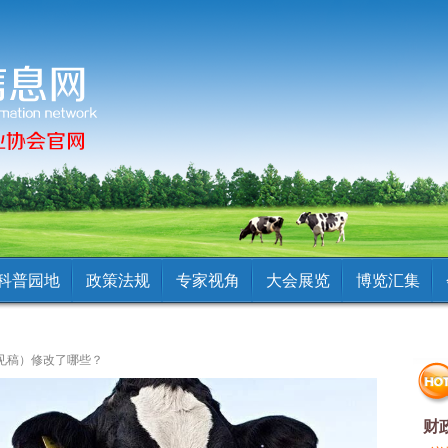
科普园地
政策法规
专家视角
大会展览
博览汇集
见稿）修改了哪些？
热