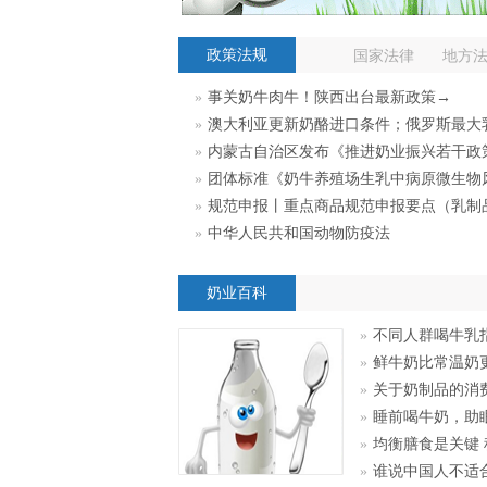
政策法规
国家法律
地方
»
事关奶牛肉牛！陕西出台最新政策→
»
澳大利亚更新奶酪进口条件；俄罗斯最大乳制品控股公司开始通过铁路
»
内蒙古自治区发布《推进奶业振兴若干政
»
团体标准《奶牛养殖场生乳中病原微生物
»
规范申报丨重点商品规范申报要点（乳制
»
中华人民共和国动物防疫法
奶业百科
»
不同人群喝牛乳
»
鲜牛奶比常温奶
»
关于奶制品的消
»
睡前喝牛奶，助
»
均衡膳食是关键
»
谁说中国人不适