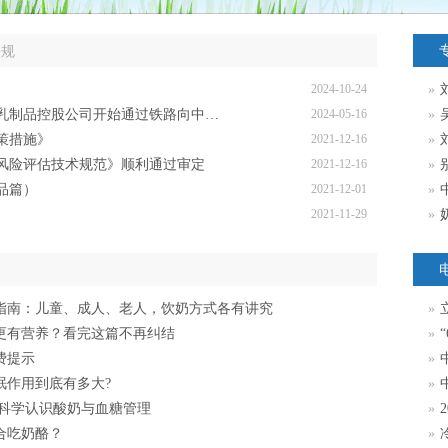
法规
2024-10-24
»
向中国供应牛奶；立陶宛拟修订奶油和奶油制品质量法规
2024-05-16
»
策措施》
2021-12-16
»
风险评估技术规范》顺利通过审定
2021-12-16
»
品篇）
2021-12-01
»
2021-11-29
»
指南：儿童、成人、老人，饮奶方式各有讲究
»
立
更有营养？看完这篇不再纠结
»
“
费提示
»
中
眠作用到底有多大?
»
 科学认识酸奶与血糖管理
»
合吃奶酪？
»