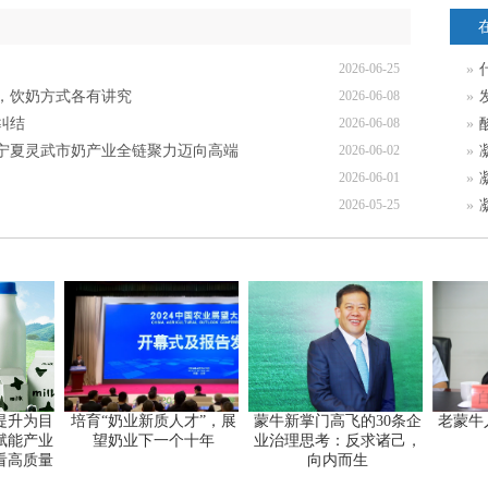
2026-06-25
»
，饮奶方式各有讲究
2026-06-08
»
纠结
2026-06-08
»
！宁夏灵武市奶产业全链聚力迈向高端
2026-06-02
»
2026-06-01
»
2026-05-25
»
提升为目
培育“奶业新质人才”，展
蒙牛新掌门高飞的30条企
老蒙牛
赋能产业
望奶业下一个十年
业治理思考：反求诸己，
看高质量
向内而生