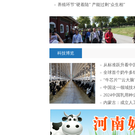
»
养殖环节“硬着陆” 产能过剩“众生相”
科技博览
»
从标准跃升看中
»
全球首个奶牛多
»
“牛芯片”“云大
»
中国这一领域技
»
2024中国乳用
»
内蒙古：成立人