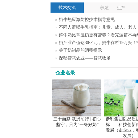
技术交流
养殖
生产
»
奶牛热应激防控技术指导意见
»
不同人群喝牛乳指南：儿童、成人、老人
»
鲜牛奶比常温奶更有营养？看完这篇不再
»
奶产业产值达30亿元，奶牛存栏19万头
»
关于奶制品的消费提示
»
探秘智慧农业——智慧牧场
企业名录
三十而励 载恩前行 | 初心
伊利集团以品质
坚守，只为“一杯好奶”
标——科技创新
发展（走企业，
发展）