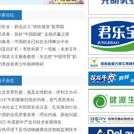
专家论坛
刘长全：奶业步入“供给领涨”新周期
吴喜春：装好“中国奶罐” 走稳共赢之路
刘春喜：中国奶业已站在全球舞台中央
别盲目扩栏！李胜利算了一笔账：未来五年年均只需新增10万头奶牛
中国农大王雅春教授：矢志把“中国培育”奶牛送上国际PK台
奶类改善青少年精神障碍
电子杂志
足世界乳都，惠及全球奶业：伊利主办2026年世界奶业大会可持续发展论坛，发出后2030共创美好时代强音
618”牛奶最惨烈低价内卷，底气竟然来自上游持续低位的生鲜乳成本？
央社会工作部部长吴汉圣：扎实推动行业协会商会深化改革迈出新步伐
中国奶业高质量发展：理论内涵、面临问题与重点任务
2025 年度奶牛产业与技术发展报告
冷热环境下反刍动物健康信息智能监测技术研究进展