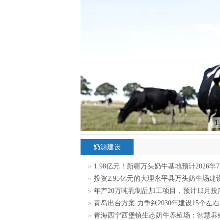
1
奶源建设
»
1.98亿元！新疆万头奶牛基地预计2026年
»
投资2.95亿元的大理永平县万头奶牛场建
»
年产20万吨乳制品加工项目，预计12月投
»
青岛出台方案 力争到2030年建设15个左右
»
青海西宁西堡镇生态奶牛养殖场：智慧养殖