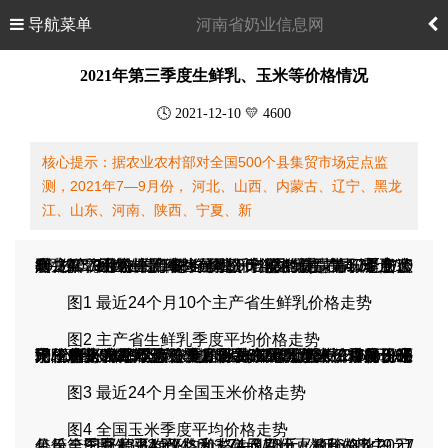
导航菜单
河南省奶业信息网
2021年第三季度生鲜乳、玉米等价格情况
🕓 2021-12-10 💛 4600
核心提示：据农业农村部对全国500个县集贸市场定点监
测，2021年7—9月份， 河北、山西、内蒙古、辽宁、黑龙
江、山东、河南、陕西、宁夏、新
据农业农村部对全国500个县集贸市场定点监测，2021年7—9月份， 河北、山西、内蒙古、辽宁、黑龙江、山东、
等10个主产省
维持在每公斤4.34元左右。7月份、8月份、9月份主产省生鲜乳平均价格分别为4.31元/公斤、4.37元/公斤、4.34元/公斤。总的看，第三季度10个主产省生鲜乳平均价格比较稳定，同比上涨16.3%，环比上涨1.8%。
生鲜乳
平均
价格
河南
、
陕西
、宁夏、
新疆
图1 最近24个月10个主产省生鲜乳价格走势
图2 主产省生鲜乳季度平均价格走势
平均价格为2.95元/公斤，比去年同期增长23.6%，环比下降0.9%。7月份全国玉米平均价格为2.98元/公斤，8月份 2.95元/公斤，9月份2.93元/公斤，呈现略下降态势。今年第三季度，主产区黑龙江、吉林、辽宁三省玉米平均价格为2.65元/公斤，其中，7月份平均价格2.68元/公斤，8月份2.65元/公斤，9月份2.62元/公斤。主销区广东省价格为3.07元/公斤，7月份平均价格3.09元/公斤，8月份3.06元/公斤，9月份3.06元/公斤。第三季度，主产区和主销区玉米价格同比上涨，环比下降。
农业农村部监测数据显示，2021年第三季度
玉米
图3 最近24个月全国玉米价格走势
图4 全国玉米季度平均价格走势
第三季度豆粕平均价格为3.78元/公斤，其中，7月份全国豆粕平均价格为3.74元/公斤，8月份 3.79元/公斤，9月份3.84元/公斤。7—9月份豆粕价格比2021年第二季度上涨2.2%，和去年同期比上涨16.0%。