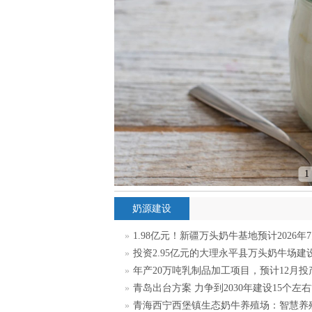
1
奶源建设
»
1.98亿元！新疆万头奶牛基地预计2026年
»
投资2.95亿元的大理永平县万头奶牛场建
»
年产20万吨乳制品加工项目，预计12月投
»
青岛出台方案 力争到2030年建设15个左右
»
青海西宁西堡镇生态奶牛养殖场：智慧养殖