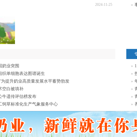
2024-11-25
»
国奶业突围
»
组织单细胞表达图谱诞生
»
脑”为提升奶业高质量发展水平蓄势勃发
»
术空白被填补
»
种公牛遗传评估榜发布
»
工饲草标准化生产气象服务中心
»