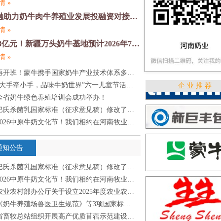
情 »
金融助力奶牛肉牛养殖业发展投融资对接活动在郑州举办
情 »
1.98亿元！新疆万头奶牛基地预计2026年7月完工
情 »
再开班！蒙牛携手国家奶牛产业技术体系多维度培养奶业人才
“大手牵小手，品味牛奶世界”六一儿童节活动圆满落幕！
企 业 推 荐
全省奶牛绿色养殖培训会成功举办！
巴氏杀菌乳国家标准（征求意见稿）修改了哪些？
2026中原牛奶文化节！我们相约在河南牧业经济学院
通知公告
巴氏杀菌乳国家标准（征求意见稿）修改了哪些？
2026中原牛奶文化节！我们相约在河南牧业经济学院
业农村部办公厅关于设立2025年度农业农村部现代农业科技试验示范基地的通知
《奶牛养殖场兽医卫生规范》等3项国家标准文本发布
省畜牧总站组织开展高产优质苜蓿示范建设项目调研与技术指导