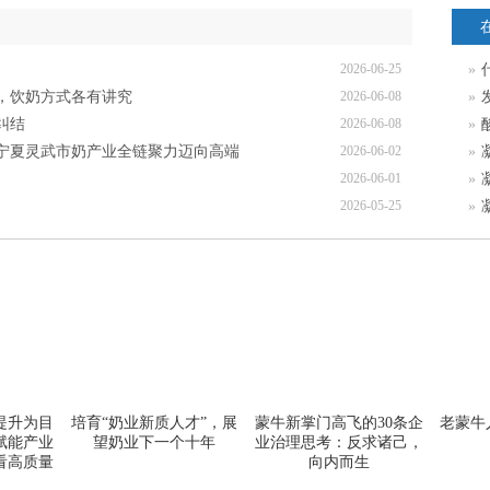
2026-06-25
»
，饮奶方式各有讲究
2026-06-08
»
纠结
2026-06-08
»
！宁夏灵武市奶产业全链聚力迈向高端
2026-06-02
»
2026-06-01
»
2026-05-25
»
提升为目
培育“奶业新质人才”，展
蒙牛新掌门高飞的30条企
老蒙牛
赋能产业
望奶业下一个十年
业治理思考：反求诸己，
看高质量
向内而生