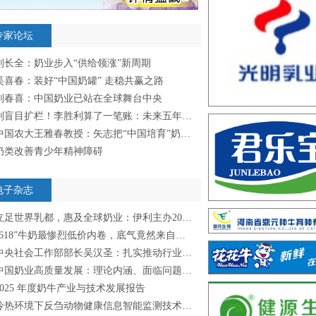
专家论坛
刘长全：奶业步入“供给领涨”新周期
吴喜春：装好“中国奶罐” 走稳共赢之路
刘春喜：中国奶业已站在全球舞台中央
别盲目扩栏！李胜利算了一笔账：未来五年年均只需新增10万头奶牛
中国农大王雅春教授：矢志把“中国培育”奶牛送上国际PK台
奶类改善青少年精神障碍
电子杂志
足世界乳都，惠及全球奶业：伊利主办2026年世界奶业大会可持续发展论坛，发出后2030共创美好时代强音
618”牛奶最惨烈低价内卷，底气竟然来自上游持续低位的生鲜乳成本？
央社会工作部部长吴汉圣：扎实推动行业协会商会深化改革迈出新步伐
中国奶业高质量发展：理论内涵、面临问题与重点任务
2025 年度奶牛产业与技术发展报告
冷热环境下反刍动物健康信息智能监测技术研究进展