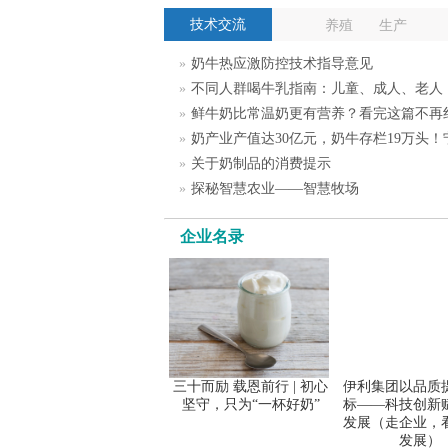
技术交流
养殖
生产
»
奶牛热应激防控技术指导意见
»
不同人群喝牛乳指南：儿童、成人、老人
»
鲜牛奶比常温奶更有营养？看完这篇不再
»
奶产业产值达30亿元，奶牛存栏19万头
»
关于奶制品的消费提示
»
探秘智慧农业——智慧牧场
企业名录
三十而励 载恩前行 | 初心
伊利集团以品质
坚守，只为“一杯好奶”
标——科技创新
发展（走企业，
发展）