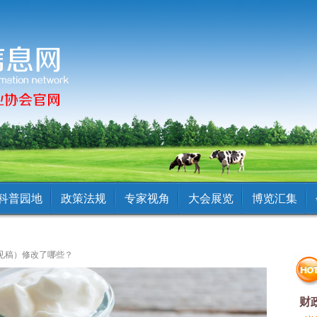
科普园地
政策法规
专家视角
大会展览
博览汇集
见稿）修改了哪些？
热