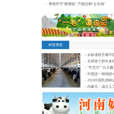
»
养殖环节“硬着陆” 产能过剩“众生相”
科技博览
»
从标准跃升看中
»
全球首个奶牛多
»
“牛芯片”“云大
»
中国这一领域技
»
2024中国乳用
»
内蒙古：成立人