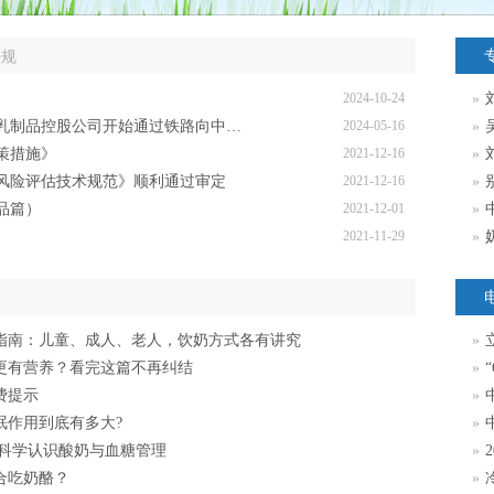
法规
2024-10-24
»
向中国供应牛奶；立陶宛拟修订奶油和奶油制品质量法规
2024-05-16
»
策措施》
2021-12-16
»
风险评估技术规范》顺利通过审定
2021-12-16
»
品篇）
2021-12-01
»
2021-11-29
»
指南：儿童、成人、老人，饮奶方式各有讲究
»
立
更有营养？看完这篇不再纠结
»
“
费提示
»
中
眠作用到底有多大?
»
 科学认识酸奶与血糖管理
»
合吃奶酪？
»