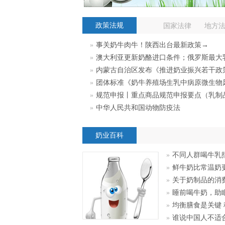
政策法规
国家法律
地方
»
事关奶牛肉牛！陕西出台最新政策→
»
澳大利亚更新奶酪进口条件；俄罗斯最大乳制品控股公司开始通过铁路
»
内蒙古自治区发布《推进奶业振兴若干政
»
团体标准《奶牛养殖场生乳中病原微生物
»
规范申报丨重点商品规范申报要点（乳制
»
中华人民共和国动物防疫法
奶业百科
»
不同人群喝牛乳
»
鲜牛奶比常温奶
»
关于奶制品的消
»
睡前喝牛奶，助
»
均衡膳食是关键
»
谁说中国人不适