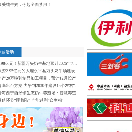
事关纯牛奶，今起全面禁用！
专题活动
1.98亿元！新疆万头奶牛基地预计2026年7月完工
投资2.95亿元的大理永平县万头奶牛场建设新进展
年产20万吨乳制品加工项目，预计12月投产
青岛出台方案 力争到2030年建设15个左右“新质牧场”
青海西宁西堡镇生态奶牛养殖场：智慧养殖 “牛”劲十足
养殖环节“硬着陆” 产能过剩“众生相”